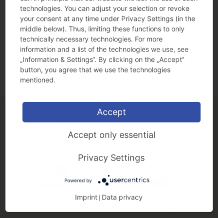
Eigenverantwortung und große Gestaltungsspielräume.
technologies. You can adjust your selection or revoke
Bei uns finden Sie klare Prozesse und kurze Wege, die
your consent at any time under Privacy Settings (in the
middle below). Thus, limiting these functions to only
schnelle und zielorientierte Entscheidungen
technically necessary technologies. For more
ermöglichen. Wir planen langfristig - nicht nur bezogen
information and a list of the technologies we use, see
auf Standorte und Anlagen. Daher investieren wir in
„Information & Settings“. By clicking on the „Accept“
Ihre individuelle Entwicklung und ermöglichen
button, you agree that we use the technologies
persönliche Flexibilität.
mentioned.
Accept
Benefits
Accept only essential
Privacy Settings
Powered by
30 days vacation
Attractive tariff
Imprint
Data privacy
|
compensation