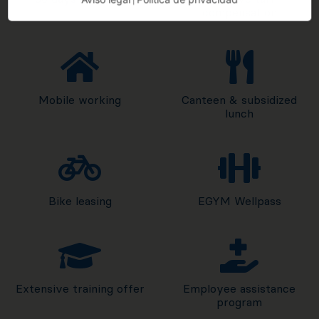
|
compensation
Mobile working
Canteen & subsidized
lunch
Bike leasing
EGYM Wellpass
Extensive training offer
Employee assistance
program