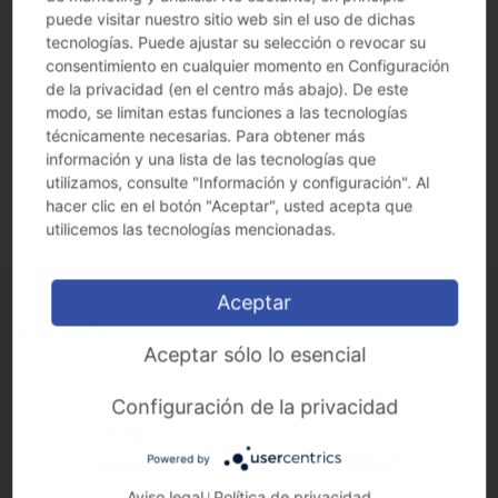
Ergebnisse mitgestalten. Unsere Aufgabenbereiche
puede visitar nuestro sitio web sin el uso de dichas
bieten vielfältige Themen, ein hohes Maß an
tecnologías. Puede ajustar su selección o revocar su
Eigenverantwortung und große Gestaltungsspielräume.
consentimiento en cualquier momento en Configuración
Bei uns finden Sie klare Prozesse und kurze Wege, die
de la privacidad (en el centro más abajo). De este
modo, se limitan estas funciones a las tecnologías
schnelle und zielorientierte Entscheidungen
técnicamente necesarias. Para obtener más
ermöglichen. Wir planen langfristig - nicht nur bezogen
información y una lista de las tecnologías que
auf Standorte und Anlagen. Daher investieren wir in
utilizamos, consulte "Información y configuración". Al
Ihre individuelle Entwicklung und ermöglichen
hacer clic en el botón "Aceptar", usted acepta que
persönliche Flexibilität.
utilicemos las tecnologías mencionadas.
Aceptar
Benefits
Aceptar sólo lo esencial
Configuración de la privacidad
Powered by
30 days vacation
Attractive tariff
Aviso legal
Política de privacidad