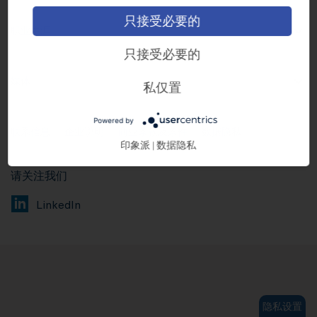
只接受必要的
职业生涯
只接受必要的
媒体
私仅置
Powered by
联系信息
企业说明
商业条款及条件
数据隐私
印象派
数据隐私
|
请关注我们
LinkedIn
隐私设置