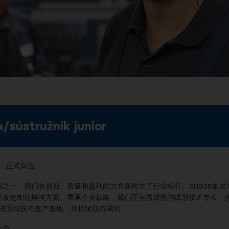
/sústružník junior
正式岗位
之一，我们在创新、质量和盈利能力方面树立了行业标杆。自1935年
开发定制化解决方案。秉承企业战略，我们正凭借成熟的成形技术专长，
经济区域设有生产基地，并持续取得成功。
一员。