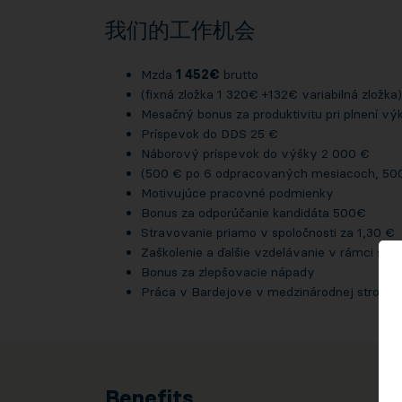
我们的工作机会
Mzda
1 452€
brutto
(fixná zložka 1 320€ +132€ variabilná zložka)
Mesačný bonus za produktivitu pri plnení v
Príspevok do DDS 25 €
Náborový príspevok do výšky 2 000 €
(500 € po 6 odpracovaných mesiacoch, 50
Motivujúce pracovné podmienky
Bonus za odporúčanie kandidáta 500€
Stravovanie priamo v spoločnosti za 1,30 €
Zaškolenie a ďalšie vzdelávanie v rámci spol
Bonus za zlepšovacie nápady
Práca v Bardejove v medzinárodnej strojársk
Benefits