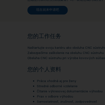
现在就来申请吧
您的工作任务
Naštartujte svoju kariéru ako obsluha CNC sústruh
Zabezpečíme zaškolenie na obsluhu CNC sústruhu 
Obsluha CNC sústruhu pri výrobe kovových súčias
您的个人资料
Práca vhodná aj pre ženy
Stredné odborné vzdelanie
Čítanie výkresovej dokumentácie výhodou
Prax v odbore výhodou
Samostatnosť, zručnosť, zodpovednosť