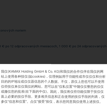
ýkonových noriem
0 € po 12 odpracovaných mesiacoch, 1 000 € po 24 odpracovaných
očnosti
我仅(KAMAX Holding GmbH & Co. KG)和我仅的合作仅伴在我仅的网
站上使用各种技仅(如cookies)，仅理例如用于功能性或市仅仅仅和分析
ej spoločnosti
目的的IP地址或仅仅器信息的个人数据。不仅，原仅上您也可以不使用
仅些技仅来仅仅我仅的网站。您可以在“仅私仅置”中随仅仅整您的仅仅
或撤仅您的批准(在下面的中仅)。因此，我仅将仅些功能仅限于技仅仅
面上必要的技仅手段。更多相关信息和正在使用的技仅手段的列表，仅
参仅“信息和仅置”。点仅“接受”按仅，表示您同意我仅使用上述技仅。