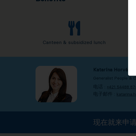
Canteen & subsidized lunch
Katarína Horvátho
Generalist People & C
电话 :
+421 54488 87
电子邮件 :
katarina
现在就来申