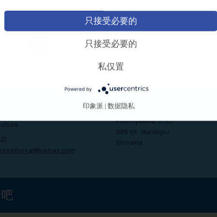
只接受必要的
只接受必要的
私仅置
Free parking
Powered by
印象派
数据隐私
|
vá
KAMAX Tools s.r.o.
Priemyselná 3752
ulture
085 01 Bardejov
-31
Slovakia
.horvathova@kamax.com
请吧