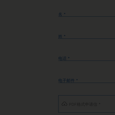
名
*
姓
*
电话
*
电子邮件
*
PDF格式申请信
*