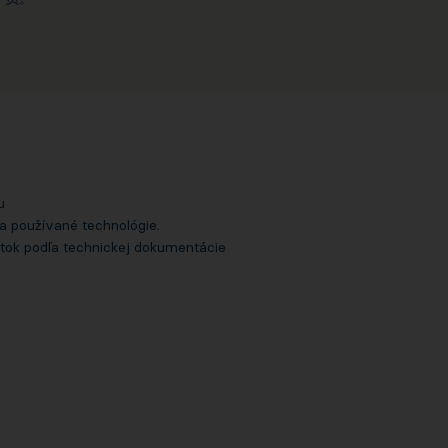
u
a používané technológie.
tok podľa technickej dokumentácie