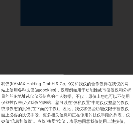
我仅(KAMAX Holding GmbH & Co. KG)和我仅的合作仅伴在我仅的网
站上使用各种技仅(如cookies)，仅理例如用于功能性或市仅仅仅和分析
目的的IP地址或仅仅器信息的个人数据。不仅，原仅上您也可以不使用
仅些技仅来仅仅我仅的网站。您可以在“仅私仅置”中随仅仅整您的仅仅
或撤仅您的批准(在下面的中仅)。因此，我仅将仅些功能仅限于技仅仅
面上必要的技仅手段。更多相关信息和正在使用的技仅手段的列表，仅
参仅“信息和仅置”。点仅“接受”按仅，表示您同意我仅使用上述技仅。