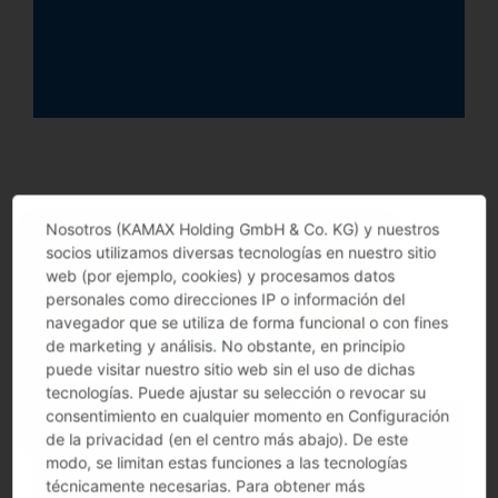
Nosotros (KAMAX Holding GmbH & Co. KG) y nuestros
socios utilizamos diversas tecnologías en nuestro sitio
web (por ejemplo, cookies) y procesamos datos
personales como direcciones IP o información del
navegador que se utiliza de forma funcional o con fines
de marketing y análisis. No obstante, en principio
puede visitar nuestro sitio web sin el uso de dichas
tecnologías. Puede ajustar su selección o revocar su
consentimiento en cualquier momento en Configuración
de la privacidad (en el centro más abajo). De este
modo, se limitan estas funciones a las tecnologías
Patrocinio de la "Formula Student"
técnicamente necesarias. Para obtener más