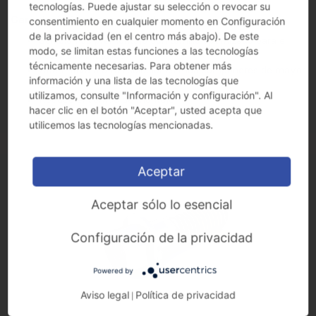
tecnologías. Puede ajustar su selección o revocar su
Características y propiedades:
consentimiento en cualquier momento en Configuración
de la privacidad (en el centro más abajo). De este
Solución de premontaje con tornillo optimizado para el
modo, se limitan estas funciones a las tecnologías
uso y clip metálico
técnicamente necesarias. Para obtener más
Alternativa a otras soluciones multicomponetes de mayor
información y una lista de las tecnologías que
coste
utilizamos, consulte "Información y configuración". Al
Reduce el tiempo de montaje
hacer clic en el botón "Aceptar", usted acepta que
utilicemos las tecnologías mencionadas.
Aceptar
Aceptar sólo lo esencial
Configuración de la privacidad
Powered by
Aviso legal
Política de privacidad
|