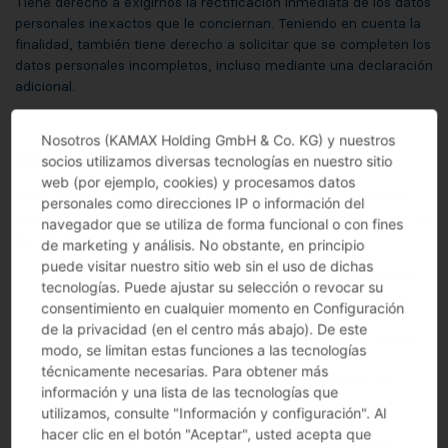
Tiene derecho a exigirnos la rectificación inmediata de los datos
personales inexactos que le conciernan. Teniendo en cuenta la
finalidad, también tiene derecho a solicitar que se completen los
datos personales incompletos, incluso mediante una declaración
adicional.
Nosotros (KAMAX Holding GmbH & Co. KG) y nuestros
Derecho de supresión ("derecho al olvido")
socios utilizamos diversas tecnologías en nuestro sitio
web (por ejemplo, cookies) y procesamos datos
Tiene derecho a solicitar la supresión de los datos personales
personales como direcciones IP o información del
que le conciernen sin demora indebida cuando se aplique uno de
navegador que se utiliza de forma funcional o con fines
los siguientes motivos:
de marketing y análisis. No obstante, en principio
puede visitar nuestro sitio web sin el uso de dichas
los datos personales ya no son necesarios para los fines
tecnologías. Puede ajustar su selección o revocar su
para los que fueron recogidos o tratados de otro modo.
consentimiento en cualquier momento en Configuración
Usted retira el consentimiento en el que se basaba el
de la privacidad (en el centro más abajo). De este
tratamiento y no existe ningún otro fundamento jurídico
modo, se limitan estas funciones a las tecnologías
para el tratamiento.
técnicamente necesarias. Para obtener más
Usted se opone al tratamiento y no existen motivos
información y una lista de las tecnologías que
legítimos imperiosos para el tratamiento.
utilizamos, consulte "Información y configuración". Al
El tratamiento de los datos personales ha sido ilícito.
hacer clic en el botón "Aceptar", usted acepta que
La supresión de datos personales es necesaria para