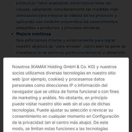
produzcan fallos analizando sistemáticamente las
causas, adoptando inmediatamente las medidas más
adecuadas para mejorar la calidad de los procesos y
aplicando con carácter preventivo los conocimientos
adquiridos a productos y procesos similares.
Mejora continua
Nos esforzamos interna y externamente para lograr
nuestro objetivo de "cero errores", como bien se pone de
manifiesto en el continuo perfeccionamiento y desarrollo
de nuestros procesos y productos.
Colaboración con proveedores
Nosotros (KAMAX Holding GmbH & Co. KG) y nuestros
Colaboramos estrechamente con nuestros proveedores
socios utilizamos diversas tecnologías en nuestro sitio
apoyándoles y beneficiándonos de sus logros, ya que, al
web (por ejemplo, cookies) y procesamos datos
fin y al cabo, la mejora de sus procesos y productos
personales como direcciones IP o información del
contribuye también a la satisfacción de nuestros clientes
navegador que se utiliza de forma funcional o con fines
comunes.
de marketing y análisis. No obstante, en principio
puede visitar nuestro sitio web sin el uso de dichas
tecnologías. Puede ajustar su selección o revocar su
Certificados de nuestro sistema de gestión
consentimiento en cualquier momento en Configuración
de la privacidad (en el centro más abajo). De este
de calidad ISO 9001_2015
modo, se limitan estas funciones a las tecnologías