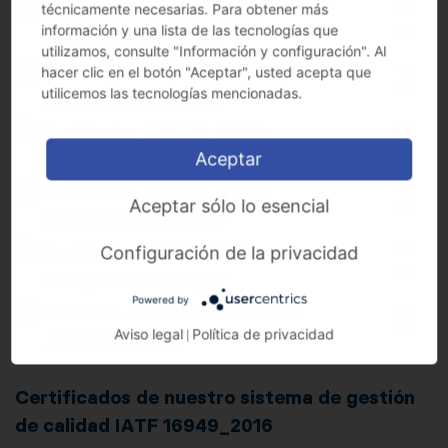
104
técnicamente necesarias. Para obtener más
Certificate_OP-BAR_2024-
KB
información y una lista de las tecnologías que
2028_ISO9001_EN.pdf
utilizamos, consulte "Información y configuración". Al
111
Certificate_OP-HOM_2024-
hacer clic en el botón "Aceptar", usted acepta que
KB
utilicemos las tecnologías mencionadas.
2027_ISO9001_EN.pdf
109
Certificate_OP-MUS_2024-
KB
Aceptar
2027_ISO9001_EN.pdf
111
Certificate_OP-OHA_2024-
Aceptar sólo lo esencial
KB
2027_ISO9001_EN.pdf
114
Certificate_OP-TUR_2024-
Configuración de la privacidad
KB
2027_ISO9001_EN.pdf
Powered by
115
Zertifikat_OP-OHA_2024-2027-
KB
Aviso legal
Política de privacidad
|
_ISO9001_DE.pdf
Certificados de nuestro sistema de gestión
de calidad IATF 16949_2016