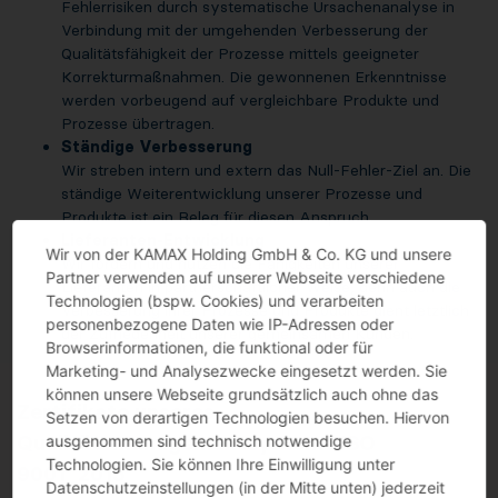
Fehlerrisiken durch systematische Ursachenanalyse in
Verbindung mit der umgehenden Verbesserung der
Qualitätsfähigkeit der Prozesse mittels geeigneter
Korrekturmaßnahmen. Die gewonnenen Erkenntnisse
werden vorbeugend auf vergleichbare Produkte und
Prozesse übertragen.
Ständige Verbesserung
Wir streben intern und extern das Null-Fehler-Ziel an. Die
ständige Weiterentwicklung unserer Prozesse und
Produkte ist ein Beleg für diesen Anspruch.
Lieferanten-Entwicklung
Wir von der KAMAX Holding GmbH & Co. KG und unsere
Wir fördern und nutzen die Fähigkeiten unserer
Partner verwenden auf unserer Webseite verschiedene
Lieferanten in partnerschaftlicher Weise, denn auch die
Technologien (bspw. Cookies) und verarbeiten
Verbesserung ihrer Prozesse und Produkte dient letztlich
personenbezogene Daten wie IP-Adressen oder
der Zufriedenheit unserer gemeinsamen Kunden.
Browserinformationen, die funktional oder für
Marketing- und Analysezwecke eingesetzt werden. Sie
können unsere Webseite grundsätzlich auch ohne das
Zertifikate unseres
Setzen von derartigen Technologien besuchen. Hiervon
Qualitätsmanagementsystems ISO
ausgenommen sind technisch notwendige
Technologien. Sie können Ihre Einwilligung unter
9001_2015
Datenschutzeinstellungen (in der Mitte unten) jederzeit