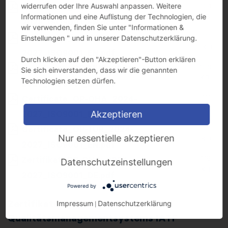
104
widerrufen oder Ihre Auswahl anpassen. Weitere
Certificate_OP-BAR_2024-
KB
Informationen und eine Auflistung der Technologien, die
2028_ISO9001_EN.pdf
wir verwenden, finden Sie unter "Informationen &
111
Certificate_OP-HOM_2024-
Einstellungen " und in unserer Datenschutzerklärung.
KB
2027_ISO9001_EN.pdf
Durch klicken auf den "Akzeptieren"-Button erklären
109
Certificate_OP-MUS_2024-
Sie sich einverstanden, dass wir die genannten
KB
Technologien setzen dürfen.
2027_ISO9001_EN.pdf
111
Certificate_OP-OHA_2024-
KB
2027_ISO9001_EN.pdf
Akzeptieren
114
Certificate_OP-TUR_2024-
Nur essentielle akzeptieren
KB
2027_ISO9001_EN.pdf
115
Zertifikat_OP-OHA_2024-
Datenschutzeinstellungen
KB
2027_ISO9001_DE.pdf
Powered by
Zertifikate unseres
Impressum
Datenschutzerklärung
|
Qualitätsmanagementsystems IATF