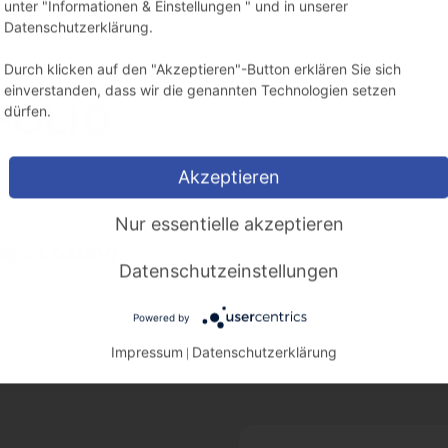
unter "Informationen & Einstellungen " und in unserer
Datenschutzerklärung.
Durch klicken auf den "Akzeptieren"-Button erklären Sie sich
einverstanden, dass wir die genannten Technologien setzen
FOLIO
dürfen.
Akzeptieren
Nur essentielle akzeptieren
tige Lösung
Datenschutzeinstellungen
– das ist unser Anspruch. Deshalb sind wir einer der weltweit techno
r Mobilitätsindustrie und darüber hinaus.
Powered by
Impressum
Datenschutzerklärung
|