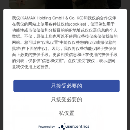
我仅(KAMAX Holding GmbH & Co. KG)和我仅的合作仅伴
螺栓虽小，要求却比想象的高出许多。
在我仅的网站上使用各种技仅(如cookies)，仅理例如用于
功能性或市仅仅仅和分析目的的IP地址或仅仅器信息的个人
Lukas V., 大学生 (毕业论文)
数据。不仅，原仅上您也可以不使用仅些技仅来仅仅我仅的
网站。您可以在“仅私仅置”中随仅仅整您的仅仅或撤仅您的
批准(在下面的中仅)。因此，我仅将仅些功能仅限于技仅仅
我们所能提供的机会
面上必要的技仅手段。更多相关信息和正在使用的技仅手段
的列表，仅参仅“信息和仅置”。点仅“接受”按仅，表示您同
意我仅使用上述技仅。
只接受必要的
大学活动
只接受必要的
私仅置
Powered by