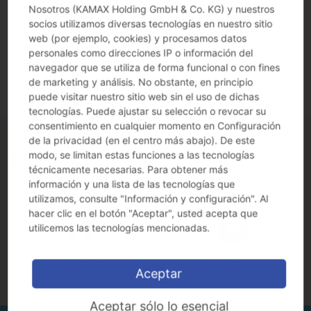
Bonus za odporučenie kandidáta 500€
Nosotros (KAMAX Holding GmbH & Co. KG) y nuestros
Stravovanie priamo v spoločnosti za 1,30 €
socios utilizamos diversas tecnologías en nuestro sitio
Zaškolenie a ďalšie vzdelávanie v rámci spoločnosti
web (por ejemplo, cookies) y procesamos datos
Bonus za zlepšovacie nápady
personales como direcciones IP o información del
Práca v Bardejove v medzinárodnej strojárskej
navegador que se utiliza de forma funcional o con fines
spoločnosti
de marketing y análisis. No obstante, en principio
puede visitar nuestro sitio web sin el uso de dichas
tecnologías. Puede ajustar su selección o revocar su
consentimiento en cualquier momento en Configuración
de la privacidad (en el centro más abajo). De este
modo, se limitan estas funciones a las tecnologías
Benefits
técnicamente necesarias. Para obtener más
información y una lista de las tecnologías que
utilizamos, consulte "Información y configuración". Al
hacer clic en el botón "Aceptar", usted acepta que
utilicemos las tecnologías mencionadas.
Canteen & subsidized
Free parking
lunch
Aceptar
Aceptar sólo lo esencial