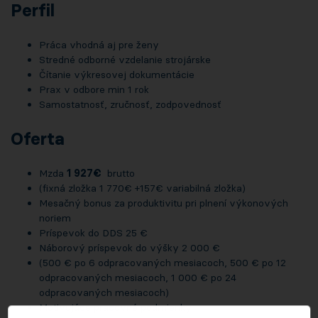
Perfil
Práca vhodná aj pre ženy
Stredné odborné vzdelanie strojárske
Čítanie výkresovej dokumentácie
Prax v odbore min 1 rok
Samostatnosť, zručnosť, zodpovednosť
Oferta
Mzda
1 927€
brutto
(fixná zložka 1 770€ +157€ variabilná zložka)
Mesačný bonus za produktivitu pri plnení výkonových
noriem
Príspevok do DDS 25 €
Náborový príspevok do výšky 2 000 €
(500 € po 6 odpracovaných mesiacoch, 500 € po 12
odpracovaných mesiacoch, 1 000 € po 24
odpracovaných mesiacoch)
Motivujúce pracovné podmienky