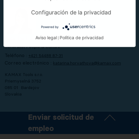
Configuración de la privacidad
Powered by
Aviso legal
Política de privacidad
Katarína Horváthová
|
Generalist People & Culture
Teléfono :
+421 54488 87-31
Correo electrónico :
katarina.horvathova@kamax.com
KAMAX Tools s.r.o.
Priemyselná 3752
085 01 Bardejov
Slovakia
Enviar solicitud de
empleo