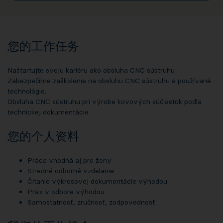
您的工作任务
Naštartujte svoju kariéru ako obsluha CNC sústruhu
Zabezpečíme zaškolenie na obsluhu CNC sústruhu a používané
technológie.
Obsluha CNC sústruhu pri výrobe kovových súčiastok podľa
technickej dokumentácie
您的个人资料
Práca vhodná aj pre ženy
Stredné odborné vzdelanie
Čítanie výkresovej dokumentácie výhodou
Prax v odbore výhodou
Samostatnosť, zručnosť, zodpovednosť