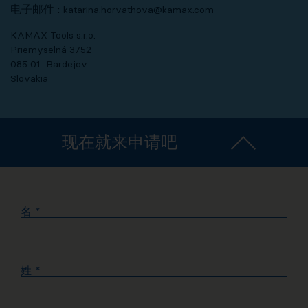
电子邮件 :
katarina.horvathova@kamax.com
KAMAX Tools s.r.o.
Priemyselná 3752
085 01 Bardejov
Slovakia
现在就来申请吧
名
*
姓
*