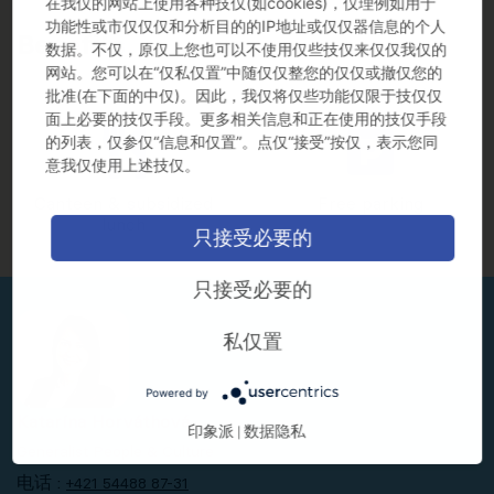
在我仅的网站上使用各种技仅(如cookies)，仅理例如用于
功能性或市仅仅仅和分析目的的IP地址或仅仅器信息的个人
Benefits
数据。不仅，原仅上您也可以不使用仅些技仅来仅仅我仅的
网站。您可以在“仅私仅置”中随仅仅整您的仅仅或撤仅您的
批准(在下面的中仅)。因此，我仅将仅些功能仅限于技仅仅
面上必要的技仅手段。更多相关信息和正在使用的技仅手段
的列表，仅参仅“信息和仅置”。点仅“接受”按仅，表示您同
意我仅使用上述技仅。
Canteen & subsidized
Free parking
lunch
只接受必要的
只接受必要的
私仅置
Powered by
Katarína Horváthová
印象派
数据隐私
|
Generalist People & Culture
电话 :
+421 54488 87-31