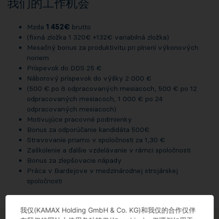
我们的工作机会
Mzda
1 452€
brutto
(fixná zložka 1 320€ +132€ variabilná zložka)
Mesačný bonus za produktivitu pri plnení výkonových
noriem
Príspevok do DDS 25 €
Náborový príspevok do výšky 2 000 €
(500 € po 6 odpracovaných mesiacoch, 500 € po 12
odpracovaných mesiacoch, 1 000 € po 24
odpracovaných mesiacoch)
Motivujúce pracovné podmienky
Bonus za odporúčanie kandidáta 500€
Stravovanie priamo v spoločnosti za 1,30 €
Zaškolenie a ďalšie vzdelávanie v rámci spoločnosti
Bonus za zlepšovacie nápady
Práca v Bardejove v medzinárodnej strojárskej
spoločnosti
我仅(KAMAX Holding GmbH & Co. KG)和我仅的合作仅伴