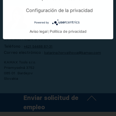
Configuración de la privacidad
Powered by
Aviso legal
Política de privacidad
Katarína Horváthová
|
Generalist People & Culture
Teléfono :
+421 54488 87-31
Correo electrónico :
katarina.horvathova@kamax.com
KAMAX Tools s.r.o.
Priemyselná 3752
085 01 Bardejov
Slovakia
Enviar solicitud de
empleo