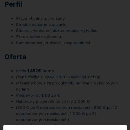
Perfil
Práca vhodná aj pre ženy
Stredné odborné vzdelanie
Čítanie výkresovej dokumentácie výhodou
Prax v odbore výhodou
Samostatnosť, zručnosť, zodpovednosť
Oferta
Mzda
1 452€
brutto
(fixná zložka 1 320€ +132€ variabilná zložka)
Mesačný bonus za produktivitu pri plnení výkonových
noriem
Príspevok do DDS 25 €
Náborový príspevok do výšky 2 000 €
(500 € po 6 odpracovaných mesiacoch, 500 € po 12
odpracovaných mesiacoch, 1 000 € po 24
odpracovaných mesiacoch)
Motivujúce pracovné podmienky