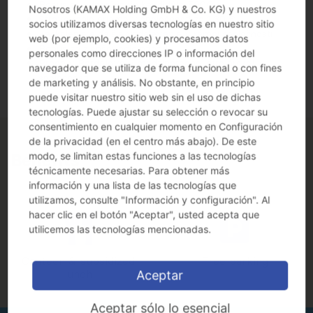
Bonus za odporúčanie kandidáta 500€
Nosotros (KAMAX Holding GmbH & Co. KG) y nuestros
Stravovanie priamo v spoločnosti za 1,30 €
socios utilizamos diversas tecnologías en nuestro sitio
Zaškolenie a ďalšie vzdelávanie v rámci spoločnosti
web (por ejemplo, cookies) y procesamos datos
Bonus za zlepšovacie nápady
personales como direcciones IP o información del
Práca v Bardejove v medzinárodnej strojárskej
navegador que se utiliza de forma funcional o con fines
spoločnosti
de marketing y análisis. No obstante, en principio
puede visitar nuestro sitio web sin el uso de dichas
tecnologías. Puede ajustar su selección o revocar su
consentimiento en cualquier momento en Configuración
de la privacidad (en el centro más abajo). De este
modo, se limitan estas funciones a las tecnologías
Benefits
técnicamente necesarias. Para obtener más
información y una lista de las tecnologías que
utilizamos, consulte "Información y configuración". Al
hacer clic en el botón "Aceptar", usted acepta que
utilicemos las tecnologías mencionadas.
Canteen & subsidized
Free parking
lunch
Aceptar
Aceptar sólo lo esencial