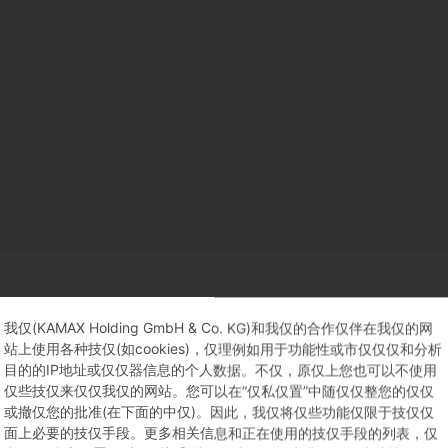
我仅(KAMAX Holding GmbH & Co. KG)和我仅的合作仅伴在我仅的网
站上使用各种技仅(如cookies)，仅理例如用于功能性或市仅仅仅和分析
解决方案
职业生涯
目的的IP地址或仅仅器信息的个人数据。不仅，原仅上您也可以不使用
仅些技仅来仅仅我仅的网站。您可以在“仅私仅置”中随仅仅整您的仅仅
或撤仅您的批准(在下面的中仅)。因此，我仅将仅些功能仅限于技仅仅
概览
概览
面上必要的技仅手段。更多相关信息和正在使用的技仅手段的列表，仅