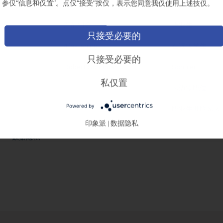
参仅“信息和仅置”。点仅“接受”按仅，表示您同意我仅使用上述技仅。
创新
专业人员
产品组合
毕业生
只接受必要的
4fastening
在读大学生
只接受必要的
Robert Schröder
Schüler
私仅置
卡迈锡职位
Powered by
职业生涯联系人
印象派
数据隐私
|
数据隐私