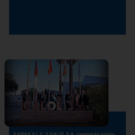
KAMAX S.L.U. Y GALOL S.A. caminarán juntos…