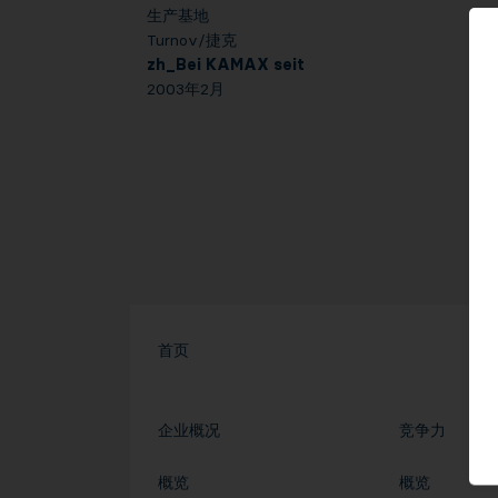
生产基地
Turnov/捷克
zh_Bei KAMAX seit
2003年2月
首页
企业概况
竞争力
概览
概览