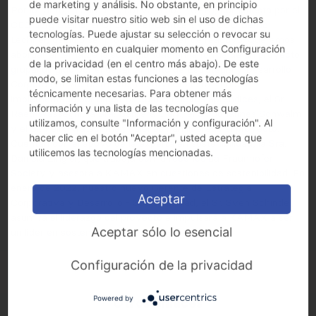
de marketing y análisis. No obstante, en principio
Por lo tanto, la Junta Ejecutiva Global (GEB), compuesta por el
puede visitar nuestro sitio web sin el uso de dichas
CEO Jörg Steins, el CFO Oliver Gantzert y el COO Bernd
tecnologías. Puede ajustar su selección o revocar su
Lechner, decidió ser proactivo en lugar de reactivo. Queremos
consentimiento en cualquier momento en Configuración
abordar el tema de la sostenibilidad en la forma de un proyecto
de la privacidad (en el centro más abajo). De este
grupal dirigido por el departamento de Estrategia y Desarrollo
modo, se limitan estas funciones a las tecnologías
Corporativo. Actualmente, el proyecto está siendo
técnicamente necesarias. Para obtener más
implementado por nuestros cuatro nuevos aprendices, el Sr.
información y una lista de las tecnologías que
Raed Wasseghi, la Sra. Barbara Clark, el Sr. Johannes Schwalm
utilizamos, consulte "Información y configuración". Al
y el Sr. Felix Kratschmar, quienes han liderado el proyecto.
hacer clic en el botón "Aceptar", usted acepta que
Cuentan con el apoyo de la experta en sostenibilidad, la Sra.
utilicemos las tecnologías mencionadas.
Daniela Zingler, que trabaja con la reconocida Fraunhofer
Society y asesora a KAMAX en cuestiones de sostenibilidad. En
enero de 2022, nuestro nuevo Gerente de Estrategia
Aceptar
Corporativa y Desarrollo - Sostenibilidad, el Sr. Sven Schindel,
asumirá el liderazgo del proyecto e impulsará a KAMAX a ser
Aceptar sólo lo esencial
un líder en sostenibilidad.
Configuración de la privacidad
Powered by
Otros enlaces