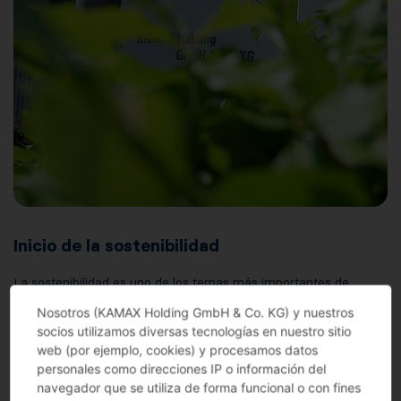
Inicio de la sostenibilidad
La sostenibilidad es uno de los temas más importantes de
nuestro tiempo. No solo significa un enfoque sostenible de
Nosotros (KAMAX Holding GmbH & Co. KG) y nuestros
nuestro medio ambiente, sino también de los problemas
socios utilizamos diversas tecnologías en nuestro sitio
sociales y el gobierno corporativo. En los últimos tiempos, el
web (por ejemplo, cookies) y procesamos datos
avance hacia una economía sostenible se ha acelerado
personales como direcciones IP o información del
significativamente. Los clientes y reguladores se acercan a
navegador que se utiliza de forma funcional o con fines
KAMAX con requisitos de sostenibilidad cada vez más estrictos.