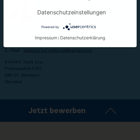
Datenschutzeinstellungen
Katarína Horváthová
Powered by
Generalist People & Culture
Impressum
Datenschutzerklärung
|
Telefon :
+421 54488 87-31
E-Mail :
katarina.horvathova@kamax.com
KAMAX Tools s.r.o.
Priemyselná 3752
085 01 Bardejov
Slovakia
Jetzt bewerben