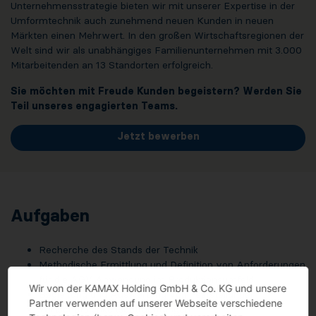
Unternehmensstrategie bieten wir mit unserer Expertise in der
Umformtechnik auch zunehmend neuen Kunden in neuen
Märkten einen Mehrwert. In den großen Wirtschaftsregionen der
Welt sind wir als unabhängiges Familienunternehmen mit 3.000
Mitarbeitenden an 13 Standorten erfolgreich.
Sie möchten mit Freude Kunden begeistern? Werden Sie
Teil unseres engagierten Teams.
Jetzt bewerben
Aufgaben
Recherche des Stands der Technik
Methodische Ermittlung und Definition von Anforderungen
für die AGV Anwendung im Produktionsumfeld
Wir von der KAMAX Holding GmbH & Co. KG und unsere
Begleitung und Auswertung von Teststellungen
Partner verwenden auf unserer Webseite verschiedene
Wirtschaftlichkeitsbetrachtungen