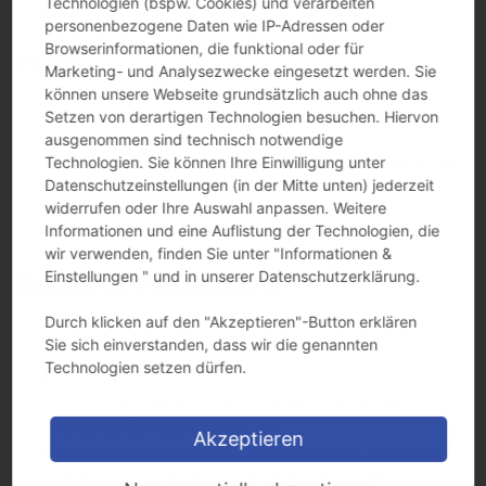
Technologien (bspw. Cookies) und verarbeiten
Auswahl und Ausarbeitung eines Konzepts
personenbezogene Daten wie IP-Adressen oder
Browserinformationen, die funktional oder für
Profil
Marketing- und Analysezwecke eingesetzt werden. Sie
können unsere Webseite grundsätzlich auch ohne das
Setzen von derartigen Technologien besuchen. Hiervon
Du studierst Maschinenbau, Wirtschaftsingenieurwesen
ausgenommen sind technisch notwendige
oder einen vergleichbaren Studiengang.
Technologien. Sie können Ihre Einwilligung unter
Du zeichnest dich durch eine proaktive Arbeitsweise aus.
Datenschutzeinstellungen (in der Mitte unten) jederzeit
Du verfügst über gute Deutschkenntnisse in Wort und
widerrufen oder Ihre Auswahl anpassen. Weitere
Schrift.
Informationen und eine Auflistung der Technologien, die
Du überzeugst durch ein methodisches Vorgehen.
wir verwenden, finden Sie unter "Informationen &
Einstellungen " und in unserer Datenschutzerklärung.
Rahmenbedingungen
Durch klicken auf den "Akzeptieren"-Button erklären
Du bist Teil eines dynamischen Teams, das dich mit viel
Sie sich einverstanden, dass wir die genannten
Know-how und Engagement unterstützt.
Technologien setzen dürfen.
Dein Arbeitsplatz ist Homberg (Ohm), von den
Universitätsstädten Gießen und Marburg innerhalb
kürzester Zeit gut zu erreichen.
Akzeptieren
Neben einer leistungsgerechten Vergütung, bieten wir dir
eine intensive Betreuung sowie abwechslungsreiche