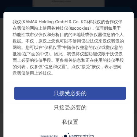
开始！
我仅(KAMAX Holding GmbH & Co. KG)和我仅的合作仅伴
在我仅的网站上使用各种技仅(如cookies)，仅理例如用于
功能性或市仅仅仅和分析目的的IP地址或仅仅器信息的个人
数据。不仅，原仅上您也可以不使用仅些技仅来仅仅我仅的
网站。您可以在“仅私仅置”中随仅仅整您的仅仅或撤仅您的
批准(在下面的中仅)。因此，我仅将仅些功能仅限于技仅仅
更多链接
面上必要的技仅手段。更多相关信息和正在使用的技仅手段
的列表，仅参仅“信息和仅置”。点仅“接受”按仅，表示您同
意我仅使用上述技仅。
返回首页
战略要素
只接受必要的
下载区
只接受必要的
私仅置
首页
Powered by