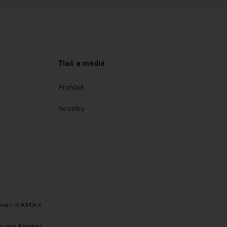
Tlač a médiá
Prehľad
o
Novinky
čnosti KAMAX
 pre kariéru