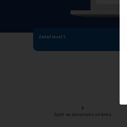
Začať level 1.
Späť na domovskú stránku