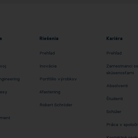
e
Riešenia
Kariéra
Prehľad
Prehľad
voj
Inovácia
Zamestnanci s
skúsenosťami
ngineering
Portfólio výrobkov
Absolventi
cesy
4fastening
Študenti
Robert Schröder
Schüler
pment
Práca v spolo
Kontaktné osoby