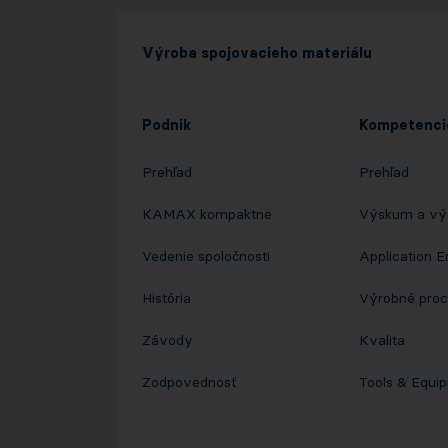
Výroba spojovacieho materiálu
Podnik
Kompetenci
Prehľad
Prehľad
KAMAX kompaktne
Výskum a vý
Vedenie spoločnosti
Application E
História
Výrobné pro
Závody
Kvalita
Zodpovednosť
Tools & Equi