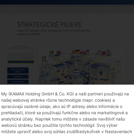
My (KAMAX Holding GmbH & Co. KG) a naši partneri používajú na
našej webovej stránke rôzne technológie (napr. cookies) a
spracúvajú osobné údaje, ako sú IP adresy alebo informácie o
prehliadači, ktoré sa používajú funkčne alebo na marketingové a
analytické účely. Napriek tomu môžete v zásade navštíviť našu
webovú stránku bez použitia týchto technológií. Svoj výber
môžete upraviť alebo svoj súhlas zrušiťkedykoľvek v Nastaveniach