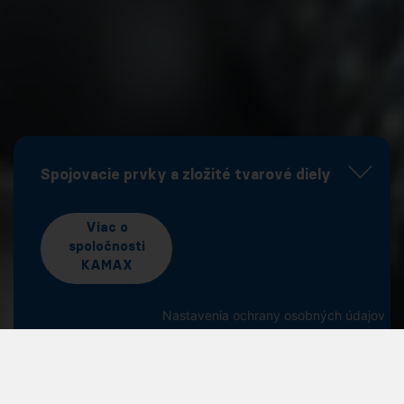
Spojovacie prvky a zložité tvarové diely
Viac o
spoločnosti
KAMAX
Nastavenia ochrany osobných údajov