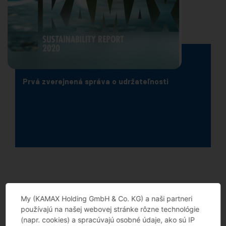
Prvá zverejnená správa o udržateľnosti
My (KAMAX Holding GmbH & Co. KG) a naši partneri
používajú na našej webovej stránke rôzne technológie
(napr. cookies) a spracúvajú osobné údaje, ako sú IP