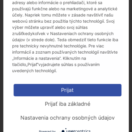
adresy alebo informácie o prehliadači, ktoré sa
používajú funkčne alebo na marketingové a analytické
účely. Napriek tomu môžete v zásade navštíviť našu
webovú stránku bez použitia týchto technológií. Svoj
výber môžete upraviť alebo svoj súhlas
zrušiťkedykoľvek v Nastaveniach ochrany osobných
údajov (v strede dole). Teda obmedziť tieto funkcie iba
pre technicky nevyhnutné technológie. Pre viac
KAMAX sa postaví Corone
informácií a zoznam používaných technológií navštívte
„Informácie a nastavenia“. Kliknutím na
tlačidlo„Prijať“vyjadrujete súhlas s používaním
uvedených technológií.
Prijat
Prijať iba základné
Nastavenia ochrany osobných údajov
Powered by