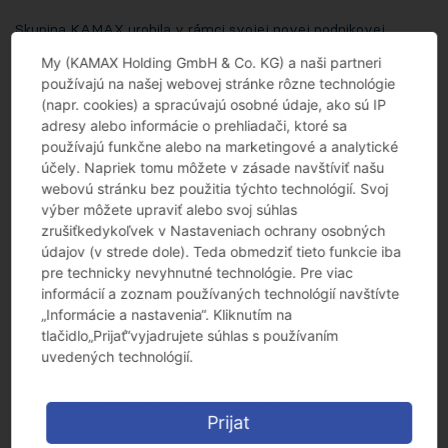
Skupina KAMAX urobila v rámci svojej novej podnikovej
stratégie dôležitý krok: S väčšinovým podielom v spoločnosti
My (KAMAX Holding GmbH & Co. KG) a naši partneri
Robert Schröder Group, ktorý je medzinárodným dodávateľom
používajú na našej webovej stránke rôzne technológie
v automobilovom priemysle a dopĺňa svoje produktové portfólio
(napr. cookies) a spracúvajú osobné údaje, ako sú IP
v nových oblastiach a aplikáciách, najmä v dôležitých trhoch
adresy alebo informácie o prehliadači, ktoré sa
s e-bicyklami a elektronickými pohonmi. Robert Schröder je
používajú funkčne alebo na marketingové a analytické
výrobcom presných dielov v automobilovom priemysle i mimo
účely. Napriek tomu môžete v zásade navštíviť našu
neho a špecializuje sa na ďalšie spracovanie za studena
webovú stránku bez použitia týchto technológií. Svoj
tvarovaných dielov sústružením, frézovaním, brúsením,
výber môžete upraviť alebo svoj súhlas
rezaním ozubených kolies a montážou.
zrušiťkedykoľvek v Nastaveniach ochrany osobných
údajov (v strede dole). Teda obmedziť tieto funkcie iba
Spolupráca a výmena know-how prináša výhody na oboch
pre technicky nevyhnutné technológie. Pre viac
stranách. "Sme nadšení z možnosti ďalej sa rozvíjať spolu s
informácií a zoznam používaných technológií navštívte
našim novým partnerom. KAMAX tak rozširuje svoje
„Informácie a nastavenia“. Kliknutím na
kompetencie a škálu produktov ponúkaných zákazníkom v
tlačidlo„Prijať“vyjadrujete súhlas s používaním
súlade s našou novou firemnou stratégiou. Z toho budú mať
uvedených technológií.
úžitok aj naši zamestnanci, napríklad v ďalšom rozvoji výroby
nových tvarovaných dielov v našom závode v Hombergu,
“hovorí Jörg Steins (CEO, KAMAX Group).
Prijat