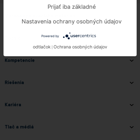
Prijať iba základné
Výroba spojovacieho materiálu
Nastavenia ochrany osobných údajov
Powered by
Podnik
odtlačok
Ochrana osobných údajov
|
Kompetencie
Riešenia
Kariéra
Tlač a médiá