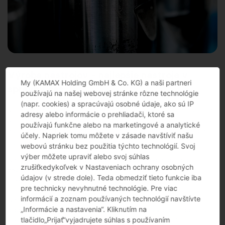
Výroba nástrojov - najlepšie nástroje v
My (KAMAX Holding GmbH & Co. KG) a naši partneri
správny čas
používajú na našej webovej stránke rôzne technológie
(napr. cookies) a spracúvajú osobné údaje, ako sú IP
V našej dcérskej spoločnosti KAMAX Tools & Equipment, ktorá
adresy alebo informácie o prehliadači, ktoré sa
je v úplnom vlastníctve, vyvíjame a vyrábame nástroje, stroje
používajú funkčne alebo na marketingové a analytické
a zariadenia, ktoré sú ideálne prispôsobené na výrobu našich
účely. Napriek tomu môžete v zásade navštíviť našu
výrobkov.
webovú stránku bez použitia týchto technológií. Svoj
výber môžete upraviť alebo svoj súhlas
Naša úloha: dodať nástroje podľa individuálnych potrieb
zrušiťkedykoľvek v Nastaveniach ochrany osobných
zákazníka v najkratších časoch prichystania, teda "Just-in-
údajov (v strede dole). Teda obmedziť tieto funkcie iba
Time".
pre technicky nevyhnutné technológie. Pre viac
informácií a zoznam používaných technológií navštívte
Naše riešenie: plne automatizovaný a digitalizovaný podnikový
„Informácie a nastavenia“. Kliknutím na
proces pre špecifikáciu, vývoj, konštrukciu, výrobu a logistiku
tlačidlo„Prijať“vyjadrujete súhlas s používaním
pre "výrobnú dávku 1" - s dobou priebehu iba niekoľko hodín.