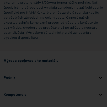
význam a preto je vždy kľúčovou témou nášho podniku. Naši
špecialisti na výrobu pecí vyvíjajú zariadenia na zušľachťovanie
špecifické pre KAMAX, ktoré pre nás zaisťujú rovnakú kvalitu
vo všetkých závodoch na celom svete. Činnosť našich
expertov zahŕňa komplexný proces: od vývoja a konštrukcie
cez výrobu, uvedenie do prevádzky až po údržbu a neustálu
optimalizáciu. Výsledkom sú technicky zrelé zariadenia s
vysokou disponibilitou.
Výroba spojovacieho materiálu
Podnik
Kompetencie