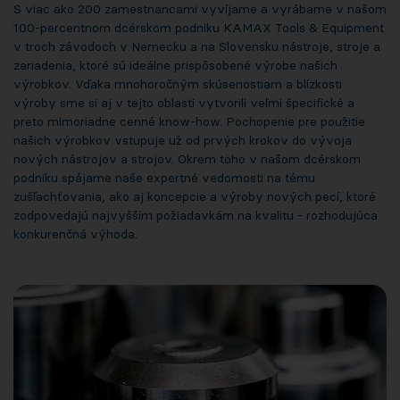
S viac ako 200 zamestnancami vyvíjame a vyrábame v našom
100-percentnom dcérskom podniku KAMAX Tools & Equipment
v troch závodoch v Nemecku a na Slovensku nástroje, stroje a
zariadenia, ktoré sú ideálne prispôsobené výrobe našich
výrobkov. Vďaka mnohoročným skúsenostiam a blízkosti
výroby sme si aj v tejto oblasti vytvorili veľmi špecifické a
preto mimoriadne cenné know-how. Pochopenie pre použitie
našich výrobkov vstupuje už od prvých krokov do vývoja
nových nástrojov a strojov. Okrem toho v našom dcérskom
podniku spájame naše expertné vedomosti na tému
zušľachťovania, ako aj koncepcie a výroby nových pecí, ktoré
zodpovedajú najvyšším požiadavkám na kvalitu - rozhodujúca
konkurenčná výhoda.