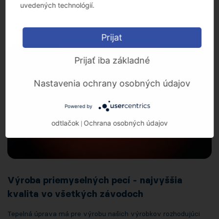
uvedených technológií.
Tým je výroba nástrojov u nás v podniku priekopníkom vo
veciach "Smart Factory" a digitálna transformácia.
Prijat
Prijať iba základné
Nastavenia ochrany osobných údajov
Powered by
odtlačok
Ochrana osobných údajov
|
Výroba priemyselných pecí - najvyššia
kvalita vo všetkých závodoch
Tepelná úprava má pre výrobu našich výrobkov rozhodujúci