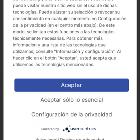
Ergebnisse mitgestalten. Unsere Aufgabenbereiche
puede visitar nuestro sitio web sin el uso de dichas
bieten vielfältige Themen, ein hohes Maß an
tecnologías. Puede ajustar su selección o revocar su
Eigenverantwortung und große Gestaltungsspielräume.
consentimiento en cualquier momento en Configuración
Bei uns finden Sie klare Prozesse und kurze Wege, die
de la privacidad (en el centro más abajo). De este
modo, se limitan estas funciones a las tecnologías
schnelle und zielorientierte Entscheidungen
técnicamente necesarias. Para obtener más
ermöglichen. Wir planen langfristig - nicht nur bezogen
información y una lista de las tecnologías que
auf Standorte und Anlagen. Daher investieren wir in
utilizamos, consulte "Información y configuración". Al
Ihre individuelle Entwicklung und ermöglichen
hacer clic en el botón "Aceptar", usted acepta que
persönliche Flexibilität.
utilicemos las tecnologías mencionadas.
Aceptar
Benefits
Aceptar sólo lo esencial
Configuración de la privacidad
Powered by
30 days vacation
Attractive tariff
Aviso legal
Política de privacidad