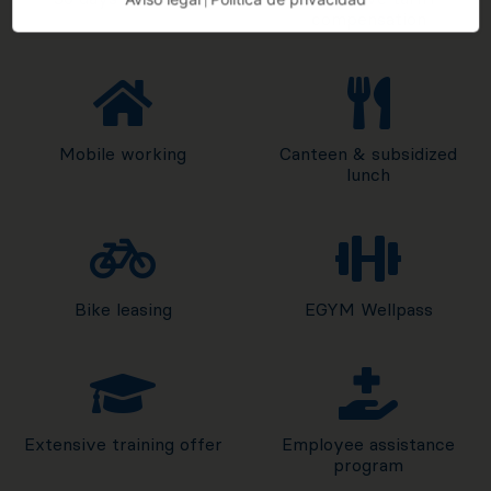
|
compensation
Mobile working
Canteen & subsidized
lunch
Bike leasing
EGYM Wellpass
Extensive training offer
Employee assistance
program