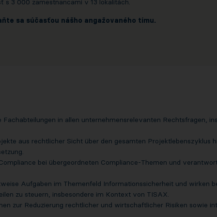
ť s 3 000 zamestnancami v 13 lokalitách.
aňte sa súčasťou nášho angažovaného tímu.
 Fachabteilungen in allen unternehmensrelevanten Rechtsfragen, in
rojekte aus rechtlicher Sicht über den gesamten Projektlebenszyklus 
setzung.
& Compliance bei übergeordneten Compliance-Themen und verantwor
weise Aufgaben im Themenfeld Informationssicherheit und wirken bei
Teilen zu steuern, insbesondere im Kontext von TISAX.
zur Reduzierung rechtlicher und wirtschaftlicher Risiken sowie inter