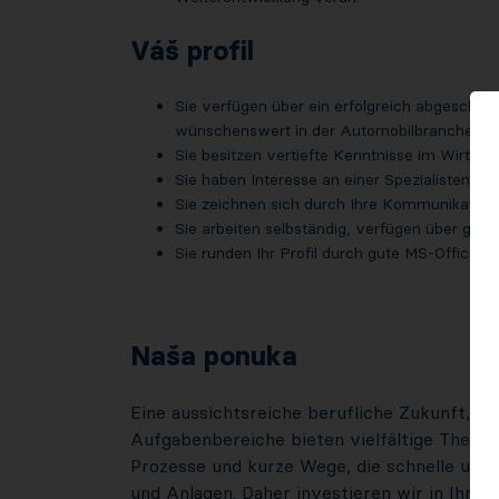
Váš profil
Sie verfügen über ein erfolgreich abgeschlo
wünschenswert in der Automobilbranche.
Sie besitzen vertiefte Kenntnisse im Wirtsc
Sie haben Interesse an einer Spezialistenrol
Sie zeichnen sich durch Ihre Kommunikations
Sie arbeiten selbständig, verfügen über gute
Sie runden Ihr Profil durch gute MS-Office-K
Naša ponuka
Eine aussichtsreiche berufliche Zukunft, di
Aufgabenbereiche bieten vielfältige Theme
Prozesse und kurze Wege, die schnelle und z
und Anlagen. Daher investieren wir in Ihre i