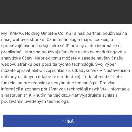
ssenes juristisches Studium und bringen eine langjährige Erfahrung 
My (KAMAX Holding GmbH & Co. KG) a naši partneri používajú na
našej webovej stránke rôzne technológie (napr. cookies) a
hafts-, Vertrags- und Compliance-Recht.
spracúvajú osobné údaje, ako sú IP adresy alebo informácie o
le mit fachlichen Entwicklungsmöglichkeiten.
prehliadači, ktoré sa používajú funkčne alebo na marketingové a
fähigkeit, Durchsetzungsstärke sowie Leistungsbereitschaft aus und 
analytické účely. Napriek tomu môžete v zásade navštíviť našu
 analytische Fähigkeiten und haben Freude daran, lösungsorientiert i
webovú stránku bez použitia týchto technológií. Svoj výber
enntnisse und sehr gute Englischkenntnisse ab.
môžete upraviť alebo svoj súhlas zrušiťkedykoľvek v Nastaveniach
ochrany osobných údajov (v strede dole). Teda obmedziť tieto
funkcie iba pre technicky nevyhnutné technológie. Pre viac
informácií a zoznam používaných technológií navštívte „Informácie
a nastavenia“. Kliknutím na tlačidlo„Prijať“vyjadrujete súhlas s
používaním uvedených technológií.
e Sie mit Ihren Ideen und Ihrem Einsatz für erstklassige Er
n, ein hohes Maß an Eigenverantwortung und große Gestaltu
Prijat
ielorientierte Entscheidungen ermöglichen. Wir planen lang
ndividuelle Entwicklung und ermöglichen persönliche Flexibil