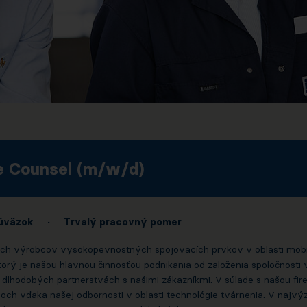
e Counsel (m/w/d)
úväzok
·
Trvalý pracovný pomer
 výrobcov vysokopevnostných spojovacích prvkov v oblasti mobility
orý je našou hlavnou činnosťou podnikania od založenia spoločnosti v
 dlhodobých partnerstvách s našimi zákazníkmi. V súlade s našou fi
ch vďaka našej odbornosti v oblasti technológie tvárnenia. V najv