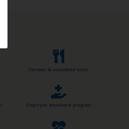
Canteen & subsidized lunch
er
Employee assistance program