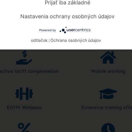
Prijať iba základné
Nastavenia ochrany osobných údajov
Powered by
odtlačok
Ochrana osobných údajov
|
active tariff compensation
Mobile working
EGYM Wellpass
Extensive training off