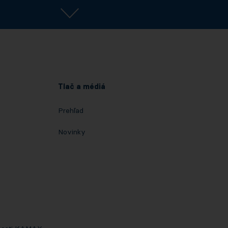
Tlač a médiá
Prehľad
o
Novinky