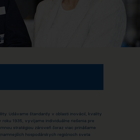
. Udávame štandardy v oblasti inovácií, kvality
 roku 1935, vyvíjame individuálne riešenia pre
remnou stratégiou zároveň čoraz viac prinášame
ýznamnejších hospodárskych regiónoch sveta