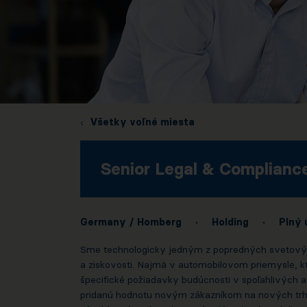
Všetky voľné miesta
Senior Legal & Complianc
Germany / Homberg
·
Holding
·
Plný 
Sme technologicky jedným z popredných svetových
a ziskovosti. Najmä v automobilovom priemysle, kt
špecifické požiadavky budúcnosti v spoľahlivých a
pridanú hodnotu novým zákazníkom na nových trho