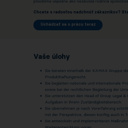
pôsobíme úspešne ako nezávislá rodinná spoločnos
Chcete s radosťou nadchnúť zákazníkov? St
Uchádzať sa o prácu teraz
Vaše úlohy
Sie beraten innerhalb der KAMAX Gruppe die
Produkthaftungsrecht.
Sie begleiten nationale und internationale P
sowie bei der rechtlichen Begleitung der Um
Sie unterstützen den Head of Group Legal 
Aufgaben in Ihrem Zuständigkeitsbereich.
Sie übernehmen je nach Vorerfahrung schritt
mit der Perspektive, diesen künftig auch in 
Sie entwickeln und implementieren Maßnahmen 
Weiterentwicklung voran.