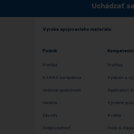
Uchádzať sa
Výroba spojovacieho materiálu
Podnik
Kompetenci
Prehľad
Prehľad
KAMAX kompaktne
Výskum a vý
Vedenie spoločnosti
Application E
História
Výrobné pro
Závody
Kvalita
Zodpovednosť
Tools & Equi