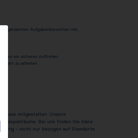
in den genannten Aufgabenbereichen mit,
haben ein sicheres Auftreten.
m Team zu arbeiten.
gebnisse mitgestalten. Unsere
ngsspielräume. Bei uns finden Sie klare
fristig - nicht nur bezogen auf Standorte
ität.