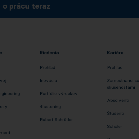
 o prácu teraz
e
Riešenia
Kariéra
Prehľad
Prehľad
voj
Inovácia
Zamestnanci s
skúsenosťami
ngineering
Portfólio výrobkov
Absolventi
cesy
4fastening
Študenti
Robert Schröder
Schüler
pment