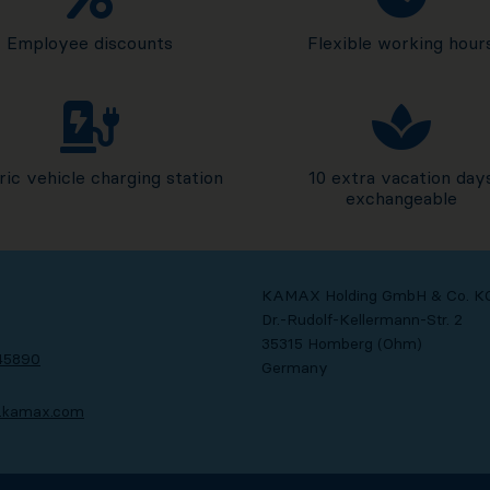
Employee discounts
Flexible working hour
ric vehicle charging station
10 extra vacation day
exchangeable
KAMAX Holding GmbH & Co. K
Dr.-Rudolf-Kellermann-Str. 2
35315 Homberg (Ohm)
145890
Germany
er.kamax.com