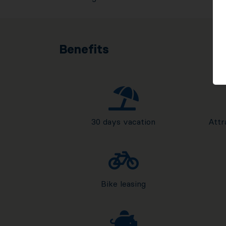
Benefits
30 days vacation
Attr
Bike leasing