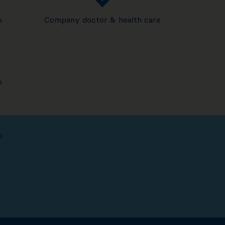
s
Company doctor & health care
s
G