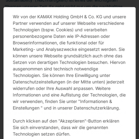
'Sustainability‘ (
Nachhaltigkeit
) ist eines der wichtigsten
Themen unserer Zeit. Es geht nicht nur um die nachhaltige
Nutzung von Ressourcen zum Schutz unserer Umwelt, sondern
Wir von der KAMAX Holding GmbH & Co. KG und unsere
auch um soziale Fragen, die von der Gleichberechtigung bis zur
Partner verwenden auf unserer Webseite verschiedene
Unternehmensführung reichen.
Technologien (bspw. Cookies) und verarbeiten
personenbezogene Daten wie IP-Adressen oder
Herr Sven Schindel, Manager Corporate Strategy &
Browserinformationen, die funktional oder für
Development - Sustainability, ist seit dem 1. Januar 2022 für
Marketing- und Analysezwecke eingesetzt werden. Sie
diese Aktivitäten zuständig und hat die Leitung des
können unsere Webseite grundsätzlich auch ohne das
Nachhaltigkeitsprojekts übernommen.
Setzen von derartigen Technologien besuchen. Hiervon
Das Projekt arbeitet derzeit an der Definition der wichtigsten
ausgenommen sind technisch notwendige
Nachhaltigkeitsthemen für unser Unternehmen und weiterer
Technologien. Sie können Ihre Einwilligung unter
grundlegender Themen, die das Rückgrat für alle zukünftigen
Datenschutzeinstellungen (in der Mitte unten) jederzeit
Projekte und Berichte im Bereich der Nachhaltigkeit bilden
widerrufen oder Ihre Auswahl anpassen. Weitere
werden (z.B. eine Aktualisierung unseres
Informationen und eine Auflistung der Technologien, die
Nachhaltigkeitsberichts, der erstmals 2021 veröffentlicht wird).
wir verwenden, finden Sie unter "Informationen &
Einstellungen " und in unserer Datenschutzerklärung.
Aufgrund einer Neuordnung wurde Sven Schindel und
damit sämtliche Aktivitäten rund um die Thematik
Durch klicken auf den "Akzeptieren"-Button erklären
‚Sustainability‘ dem Bereich Legal & Compliance (Dr.
Sie sich einverstanden, dass wir die genannten
Dorothee Timmermann) zugeordnet – bitte um
Technologien setzen dürfen.
Beachtung.