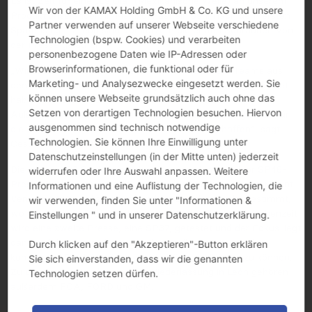
Es ist Zeit für eine „La Ola“ (Mexikanische Welle) an unserem
Wir von der KAMAX Holding GmbH & Co. KG und unsere
Produktionsstandort in Mexiko. Fast ein Jahr nach dem ersten
Partner verwenden auf unserer Webseite verschiedene
Spatenstich in León sind vor kurzem die ersten Schrauben von
Technologien (bspw. Cookies) und verarbeiten
der Presse gelaufen.
personenbezogene Daten wie IP-Adressen oder
Browserinformationen, die funktional oder für
„Wir sind dankbar für die harte Arbeit, die unsere Teams aus
Marketing- und Analysezwecke eingesetzt werden. Sie
den Abteilungen Kaltumformung und Instandhaltung geleistet
können unsere Webseite grundsätzlich auch ohne das
haben, um alles in Betrieb zu nehmen. Sie haben
Setzen von derartigen Technologien besuchen. Hiervon
Außergewöhnliches geleistet, um die besten Bedingungen für
ausgenommen sind technisch notwendige
die Produktion unserer ersten Schrauben zu schaffen“, sagt
Technologien. Sie können Ihre Einwilligung unter
Cesar Gonzalez, COO Mexican Operations.
Datenschutzeinstellungen (in der Mitte unten) jederzeit
Die ersten M16 Sechskantschrauben wurden auf einer SP48-
widerrufen oder Ihre Auswahl anpassen. Weitere
Pressmaschine hergestellt und werden in Kürze an unser Joint
Informationen und eine Auflistung der Technologien, die
Venture FACIL geliefert. Sie sind für Daimler Trucks bestimmt,
wir verwenden, finden Sie unter "Informationen &
wo sie dann ein Prüfverfahren durchlaufen. In der Zwischenzeit
Einstellungen " und in unserer Datenschutzerklärung.
wird eine zweite Presse, eine SP37, getestet und der Fokus liegt
dann auf dem Start der Wärmebehandlungslinie, um den
Durch klicken auf den "Akzeptieren"-Button erklären
kompletten Produktionsprozess in Kürze realisieren zu können.
Sie sich einverstanden, dass wir die genannten
Zu den ersten Kunden unserer Niederlassung in León gehören
Technologien setzen dürfen.
außerdem FCA, FORD und GM.