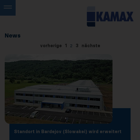
News
vorherige
1
2
3
nächste
Standort in Bardejov (Slowakei) wird erweitert