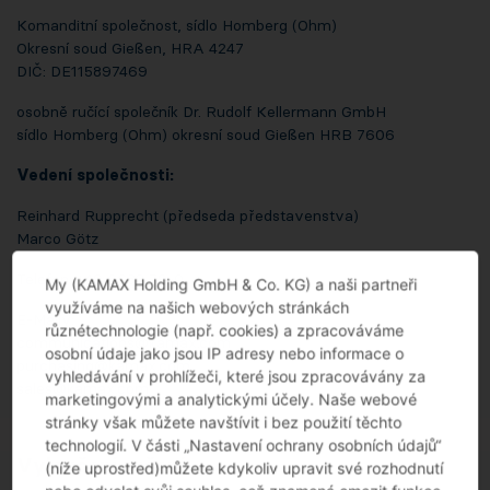
Komanditní společnost, sídlo Homberg (Ohm)
Okresní soud Gießen, HRA 4247
DIČ: DE115897469
osobně ručící společník Dr. Rudolf Kellermann GmbH
sídlo Homberg (Ohm) okresní soud Gießen HRB 7606
Vedení společnosti:
Reinhard Rupprecht (předseda představenstva)
Marco Götz
Telefon: +49 6633 79-0
My (KAMAX Holding GmbH & Co. KG) a naši partneři
využíváme na našich webových stránkách
E-Maily:
různétechnologie (např. cookies) a zpracováváme
communications@kamax.com
osobní údaje jako jsou IP adresy nebo informace o
purchasing@kamax.com
vyhledávání v prohlížeči, které jsou zpracovávány za
sales@kamax.com
marketingovými a analytickými účely. Naše webové
stránky však můžete navštívit i bez použití těchto
technologií. V části „Nastavení ochrany osobních údajů“
Vyloučení ručení
(níže uprostřed)můžete kdykoliv upravit své rozhodnutí