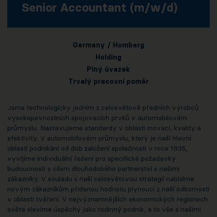
Senior Accountant (m/w/d)
Germany / Homberg
Holding
Plný úvazek
Trvalý pracovní poměr
Jsme technologicky jedním z celosvětově předních výrobců
vysokopevnostních spojovacích prvků v automobilovém
průmyslu. Nastavujeme standardy v oblasti inovací, kvality a
efektivity. V automobilovém průmyslu, který je naší hlavní
oblastí podnikání od dob založení společnosti v roce 1935,
vyvíjíme individuální řešení pro specifické požadavky
budoucnosti s cílem dlouhodobého partnerství s našimi
zákazníky. V souladu s naší celosvětovou strategií nabízíme
novým zákazníkům přidanou hodnotu plynoucí z naší odbornosti
v oblasti tváření. V nejvýznamnějších ekonomických regionech
světa slavíme úspěchy jako rodinný podnik, a to vše s našimi