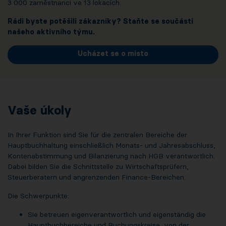
3 000 zaměstnanci ve 13 lokacích.
Rádi byste potěšili zákazníky? Staňte se součástí
našeho aktivního týmu.
Ucházet se o místo
Vaše úkoly
In Ihrer Funktion sind Sie für die zentralen Bereiche der
Hauptbuchhaltung einschließlich Monats- und Jahresabschluss,
Kontenabstimmung und Bilanzierung nach HGB verantwortlich.
Dabei bilden Sie die Schnittstelle zu Wirtschaftsprüfern,
Steuerberatern und angrenzenden Finance-Bereichen.
Die Schwerpunkte:
Sie betreuen eigenverantwortlich und eigenständig die
Hauptbuchbereiche und Buchungskreise, von der