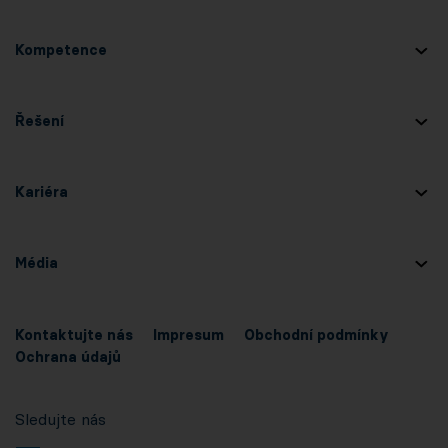
Kompetence
Řešení
Kariéra
Média
Kontaktujte nás
Impresum
Obchodní podmínky
Ochrana údajů
Sledujte nás