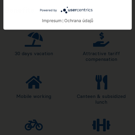
Benefits
Powered by
Impresum
Ochrana údajů
|
30 days vacation
Attractive tariff
compensation
Mobile working
Canteen & subsidized
lunch