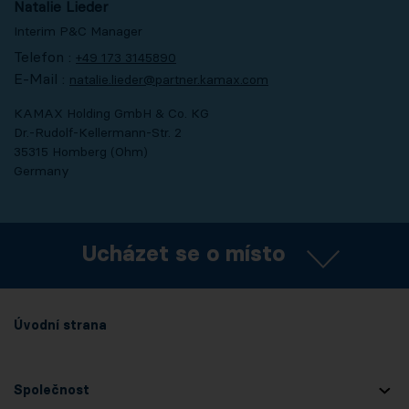
Natalie Lieder
Interim P&C Manager
Telefon :
+49 173 3145890
E-Mail :
natalie.lieder@partner.kamax.com
KAMAX Holding GmbH & Co. KG
Dr.-Rudolf-Kellermann-Str. 2
35315 Homberg (Ohm)
Germany
Ucházet se o místo
Úvodní strana
Společnost