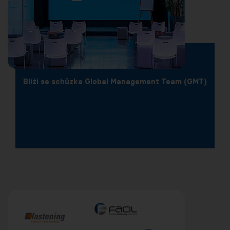
Blíží se schůzka Global Management Team (GMT)