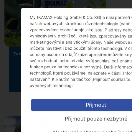
My (KAMAX Holding GmbH & Co. KG) a naši partneři
našich webových stránkách různétechnologie (např. 
zpracováváme osobní údaje jako jsou IP adresy nebo
vyhledávání v prohlížeči, které jsou zpracovávány z
marketingovými a analytickými účely. Naše webové 
můžete navštívit i bez použití těchto technologií. V č
Zahájení udržitelnosti
ochrany osobních údajů“ (níže uprostřed)můžete kdyk
své rozhodnutí nebo odvolat svůj souhlas, což znam
funkce pouze na technicky nezbytné. Další informa
technologií, které používáme, naleznete v části „Inf
nastavení“. Kliknutím na tlačítko „Přijmout“ souhlasít
uvedených technologií.
Přijmout
Přijmout pouze nezbytné