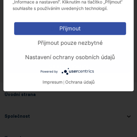
„Informace a nastavení“. Kliknutím na tlačítko „Přijmout“
souhlasíte s používáním uvedených technologií.
Další odkazy
Přijmout
Přijmout pouze nezbytné
Zpět na domovskou stránku
Obecné informace
Nastavení ochrany osobních údajů
Oblast ke stažení
Powered by
Impresum
Ochrana údajů
|
Úvodní strana
Společnost