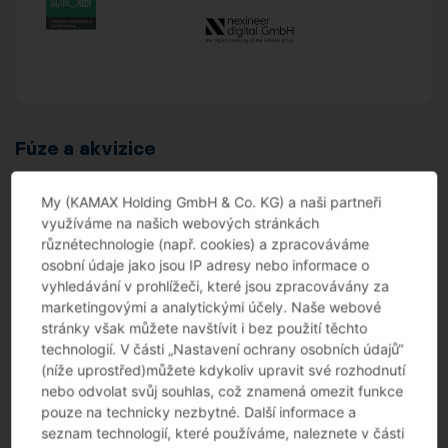
Fúze a akvizice
Důležitým aspektem naší strategie „Zpět na vrchol“ je rozšířit
My (KAMAX Holding GmbH & Co. KG) a naši partneři
naše podnikání mimo hlavní zaměření na automobilový
využíváme na našich webových stránkách
průmysl. Dalšími způsoby, jak toho dosáhnout, jsou formy
různétechnologie (např. cookies) a zpracováváme
spolupráce, fúze a akvizice. V návaznosti na to zaměstnanci
osobní údaje jako jsou IP adresy nebo informace o
CS&D i dalších oddělení usilovně hledají vhodné společnosti, ve
vyhledávání v prohlížeči, které jsou zpracovávány za
kterých může KAMAX investovat nebo je převzít. To nám
marketingovými a analytickými účely. Naše webové
poskytne příležitosti v dalších průmyslových odvětvích a
stránky však můžete navštívit i bez použití těchto
regionech, které odpovídají naší strategii. Velká část našeho úsilí
technologií. V části „Nastavení ochrany osobních údajů“
však není vidět, protože jen málo hodnocených společností se
(níže uprostřed)můžete kdykoliv upravit své rozhodnutí
nakonec ukáže jako vhodných. Realizovat dohodu o spolupráci
nebo odvolat svůj souhlas, což znamená omezit funkce
je jako běžet marathon – abyste dorazili do cíle, vyžaduje to
pouze na technicky nezbytné. Další informace a
vytrvalost – ale stojí to za to. Dobrým příkladem takové dohody
seznam technologií, které používáme, naleznete v části
je naše spolupráce se skupinou “Robert Schröder”.