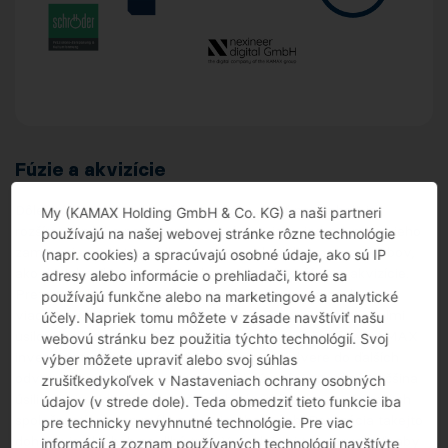
Fúzie a akvizície
Dôležitým aspektom našej stratégie „Späť na vrchol“ je
My (KAMAX Holding GmbH & Co. KG) a naši partneri
rozšírenie nášho podnikania nad rámec jeho jadra a mimo jeho
používajú na našej webovej stránke rôzne technológie
zamerania na automobilový priemysel. Jedným zo spôsobov,
(napr. cookies) a spracúvajú osobné údaje, ako sú IP
ako dosiahnuť tento cieľ, je skrz spoluprácu, fúzie a akvizície.
adresy alebo informácie o prehliadači, ktoré sa
Preto oddelenie korporačnej stratégie a rozvoja spolu s
používajú funkčne alebo na marketingové a analytické
viacerými KAMAX zamestnancami z rôznych funkcií, veľmi
účely. Napriek tomu môžete v zásade navštíviť našu
usilovne hľadajú vhodné spoločnosti, v ktorých môže KAMAX
webovú stránku bez použitia týchto technológií. Svoj
investovať alebo ich získať. To nám otvorí dvere do ďalších
výber môžete upraviť alebo svoj súhlas
odvetví a regiónov, ktoré zodpovedajú našej stratégii. Väčšina
zrušiťkedykoľvek v Nastaveniach ochrany osobných
úsilia nie je viditeľná, pretože sa hodnotí mnoho zaujímavých
údajov (v strede dole). Teda obmedziť tieto funkcie iba
spoločností, ale len málo z nich je vhodných. Realizácia takejto
pre technicky nevyhnutné technológie. Pre viac
dohody je ako beh na dlhú trať. Vyžaduje si to vytrvalosť, aby
informácií a zoznam používaných technológií navštívte