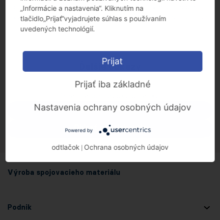
ste sa dostali do cieľa - ale stojí to za to. Dobrým príkladom
„Informácie a nastavenia“. Kliknutím na
takejto dohody je naša spolupráca s „Robert Schröder Gruppe“
tlačidlo„Prijať“vyjadrujete súhlas s používaním
uvedených technológií.
Prijat
Ďalšie odkazy
Prijať iba základné
Späť na domovskú stránku
Nastavenia ochrany osobných údajov
Všeobecné informácie
Oblasť na stiahnutie
Powered by
odtlačok
Ochrana osobných údajov
|
Výroba spojovacieho materiálu
Podnik