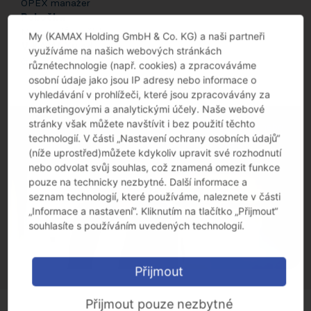
OPEX manažer
Pobočka
Museros/Španělsko
My (KAMAX Holding GmbH & Co. KG) a naši partneři
V KAMAXu od
využíváme na našich webových stránkách
červen 2011
různétechnologie (např. cookies) a zpracováváme
osobní údaje jako jsou IP adresy nebo informace o
vyhledávání v prohlížeči, které jsou zpracovávány za
marketingovými a analytickými účely. Naše webové
stránky však můžete navštívit i bez použití těchto
Video nemohlo být načteno, buď kvůli chybě serveru nebo
technologií. V části „Nastavení ochrany osobních údajů“
sítě nebo proto, že daný formát není podporován.
(níže uprostřed)můžete kdykoliv upravit své rozhodnutí
nebo odvolat svůj souhlas, což znamená omezit funkce
pouze na technicky nezbytné. Další informace a
seznam technologií, které používáme, naleznete v části
„Informace a nastavení“. Kliknutím na tlačítko „Přijmout“
souhlasíte s používáním uvedených technologií.
Přijmout
Přijmout pouze nezbytné