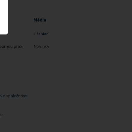
Média
Přehled
bornou praxí
Novinky
ve společnosti
er