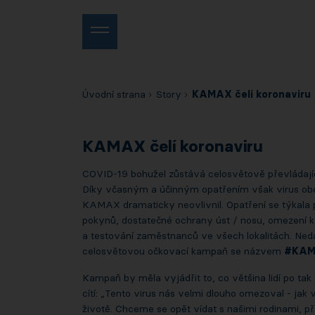
Úvodní strana
Story
KAMAX čelí koronaviru
KAMAX čelí koronaviru
COVID-19 bohužel zůstává celosvětově převládají
Díky včasným a účinným opatřením však virus obc
KAMAX dramaticky neovlivnil. Opatření se týkala
pokynů, dostatečné ochrany úst / nosu, omezení k
a testování zaměstnanců ve všech lokalitách. Nedá
celosvětovou očkovací kampaň se názvem
#KA
Kampaň by měla vyjádřit to, co většina lidí po t
cítí: „Tento virus nás velmi dlouho omezoval - jak
životě. Chceme se opět vídat s našimi rodinami, př