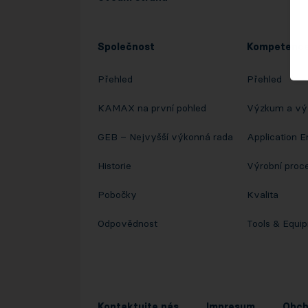
Společnost
Kompetenc
Přehled
Přehled
KAMAX na první pohled
Výzkum a vý
GEB – Nejvyšší výkonná rada
Application E
Historie
Výrobní proc
Pobočky
Kvalita
Odpovědnost
Tools & Equi
Kontaktujte nás
Impresum
Obch