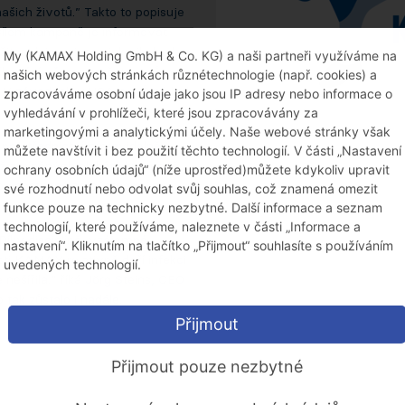
šich životů.” Takto to popisuje
ílem kampaně je informovat
itost k imunizaci, jakmile bude
My (KAMAX Holding GmbH & Co. KG) a naši partneři využíváme na
 očkování všem zaměstnancům a
našich webových stránkách různétechnologie (např. cookies) a
. V závodech v USA a v Číně byl
zpracováváme osobní údaje jako jsou IP adresy nebo informace o
vyhledávání v prohlížeči, které jsou zpracovávány za
marketingovými a analytickými účely. Naše webové stránky však
prostřednictvím pravidelně
můžete navštívit i bez použití těchto technologií. V části „Nastavení
 již zmíněných plakátů kampaně
ochrany osobních údajů“ (níže uprostřed)můžete kdykoliv upravit
jsou dostupné zaměstnancům,
své rozhodnutí nebo odvolat svůj souhlas, což znamená omezit
funkce pouze na technicky nezbytné. Další informace a seznam
technologií, které používáme, naleznete v části „Informace a
íky disciplíně, vzájemné
nastavení“. Kliknutím na tlačítko „Přijmout“ souhlasíte s používáním
sti KAMAX relativně daří infekci
uvedených technologií.
 nešířila.“ říká Jörg Steins, CEO
ak zůstalo i nadále.
Přijmout
Přijmout pouze nezbytné