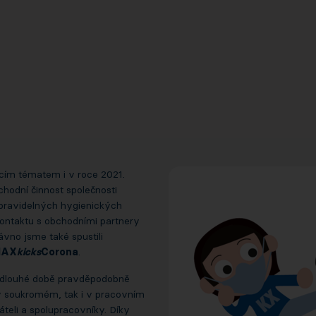
cím tématem i v roce 2021.
hodní činnost společnosti
 pravidelných hygienických
ontaktu s obchodními partnery
vno jsme také spustili
MAX
kicks
Corona
.
ak dlouhé době pravděpodobně
 v soukromém, tak i v pracovním
áteli a spolupracovníky. Díky