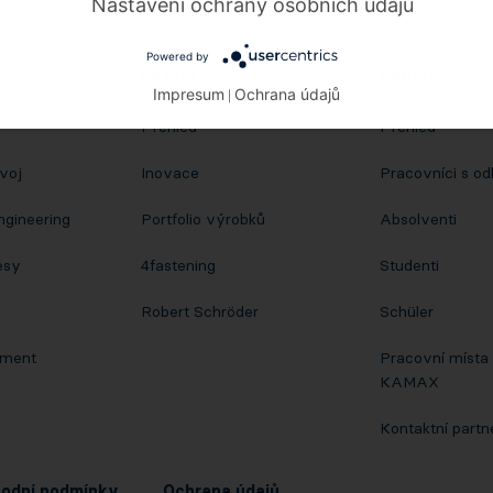
Nastavení ochrany osobních údajů
Powered by
e
Řešení
Kariéra
Impresum
Ochrana údajů
|
Přehled
Přehled
voj
Inovace
Pracovníci s od
ngineering
Portfolio výrobků
Absolventi
esy
4fastening
Studenti
Robert Schröder
Schüler
pment
Pracovní místa 
KAMAX
Kontaktní partn
odní podmínky
Ochrana údajů