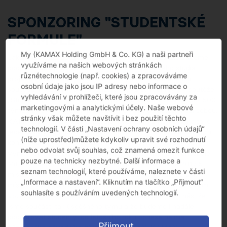
SPONZORING "STUDENTSKÉ
FORMULE"
My (KAMAX Holding GmbH & Co. KG) a naši partneři
Jako dodavatel automobilového průmyslu přirozeně chceme
využíváme na našich webových stránkách
podporovat a přijímat studenty, kteří kromě svého studia
různétechnologie (např. cookies) a zpracováváme
projevují mimořádný zájem o vývoj automobilů a jejich
osobní údaje jako jsou IP adresy nebo informace o
součástí. Proto KAMAX sponzoruje dva závodní týmy soutěže
vyhledávání v prohlížeči, které jsou zpracovávány za
„Studentská formule“. Studenti při této soutěži ve více než 500
marketingovými a analytickými účely. Naše webové
týmech vyvíjejí prototyp závodního vozu a soutěží mezi sebou.
stránky však můžete navštívit i bez použití těchto
KAMAX již několik let podporuje jeden tým z Německa a také
technologií. V části „Nastavení ochrany osobních údajů“
jeden český tým poskytováním součástí, a radí studentům při
(níže uprostřed)můžete kdykoliv upravit své rozhodnutí
konstrukci závodního vozu. V minulosti byly výsledky vždy
nebo odvolat svůj souhlas, což znamená omezit funkce
vynikající. Mladí inženýři a vývojáři z Technische Hochschule
pouze na technicky nezbytné. Další informace a
Mittelhessen v Gießenu (Německo) překonali v roce 2017 5.
seznam technologií, které používáme, naleznete v části
místem v závodě Formula Student v České republice a 4.
„Informace a nastavení“. Kliknutím na tlačítko „Přijmout“
místem v Nizozemsku všechna očekávání a dosáhli se svým
souhlasíte s používáním uvedených technologií.
vozem nejlepšího sezónního výkonu všech dob. Těší nás, že
jsme součástí tak úspěšného týmu a že budeme i nadále
podporovat studenty; od letošního roku ponese helma
Přijmout