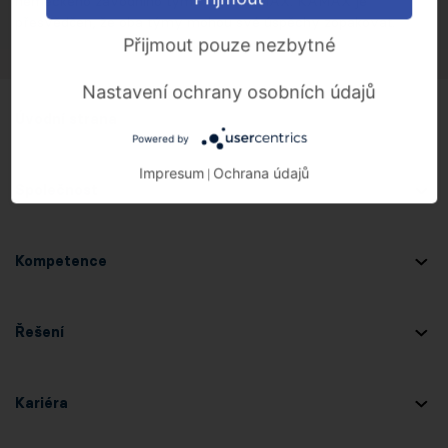
německého závodního týmu logo KAMAX. KAMAX je
přesvědčen, že oba týmy mohou své úspěchy zopakovat.
Přijmout pouze nezbytné
Nastavení ochrany osobních údajů
Úvodní strana
Powered by
Impresum
Ochrana údajů
|
Společnost
Kompetence
Řešení
Kariéra