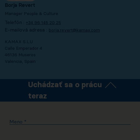
Borja Revert
Manager People & Culture
Telefón :
+34 96 145 20 25
E-mailová adresa :
borja.revert@kamax.com
KAMAX S.L.U
Calle Emperador 4
46136 Museros
Valencia, Spain
Uchádzať sa o prácu
teraz
Meno
*