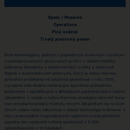
Spain / Museros
Operations
Plný úväzok
Trvalý pracovný pomer
Sme technologicky jedným z popredných svetových výrobcov
vysokopevnostných spojovacích prvkov v oblasti mobility.
Udávame štandardy v oblasti inovácií, kvality a ziskovosti.
Najmä v automobilovom priemysle, ktorý je našou hlavnou
činnosťou podnikania od založenia spoločnosti v roku 1935,
vyvíjame individuálne riešenia pre špecifické požiadavky
budúcnosti v spoľahlivých a dlhodobých partnerstvách s našimi
zákazníkmi. V súlade s našou firemnou stratégiou zároveň čoraz
viac prinášame pridanú hodnotu novým zákazníkom na nových
trhoch vďaka našej odbornosti v oblasti technológie tvárnenia. V
najvýznamnejších hospodárskych regiónoch sveta pôsobíme
úspešne ako nezávislá rodinná spoločnosť s 3 000
zamestnancami v 13 lokalitách.