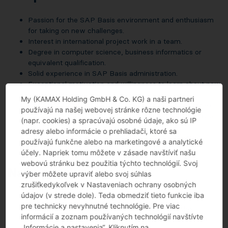
Passion for the SAP Basis environment and enthusiasm
for taking on new challenges.
Interest in international project work in a team.
Degree in computer science, business informatics or
equivalent qualification.
Solid experience in SAP Basis administration.
Exceptional motivation and willingness to learn about new
areas in this field.
My (KAMAX Holding GmbH & Co. KG) a naši partneri
Basic knowledge of ABAP (not essential, but desirable).
používajú na našej webovej stránke rôzne technológie
Independent, structured and goal-oriented working style
(napr. cookies) a spracúvajú osobné údaje, ako sú IP
and team attitude.
adresy alebo informácie o prehliadači, ktoré sa
Effective communication, solution and goal oriented.
používajú funkčne alebo na marketingové a analytické
Good level of English, both written and spoken.
účely. Napriek tomu môžete v zásade navštíviť našu
webovú stránku bez použitia týchto technológií. Svoj
Naša ponuka
výber môžete upraviť alebo svoj súhlas
zrušiťkedykoľvek v Nastaveniach ochrany osobných
údajov (v strede dole). Teda obmedziť tieto funkcie iba
Type of contract: Full time and permanent position.
pre technicky nevyhnutné technológie. Pre viac
Work modality: Hybrid (2-3 days on-site / 2-3 days
informácií a zoznam používaných technológií navštívte
remote), with the possibility of working in a distributed
„Informácie a nastavenia“. Kliknutím na