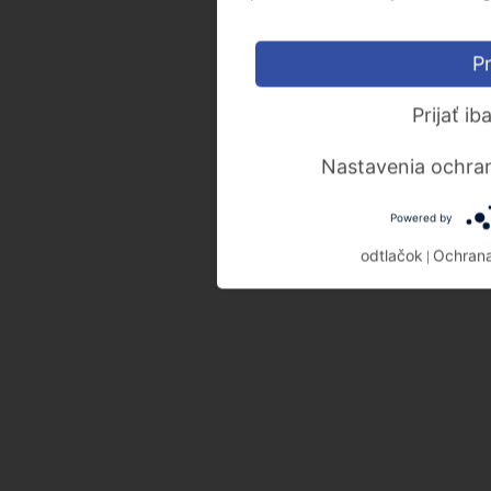
Pr
Prijať i
Nastavenia ochra
Powered by
odtlačok
Ochrana
|