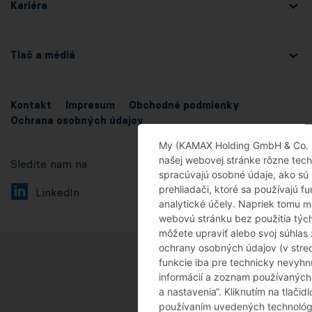
Kariéra
Tlač a médiá
Kontakt
Impresum
Obchodné podmienky
Ochrana osobných údajov
My (KAMAX Holding GmbH & Co. KG
našej webovej stránke rôzne techn
Sledite nam na
spracúvajú osobné údaje, ako sú 
prehliadači, ktoré sa používajú 
LinkedIn
analytické účely. Napriek tomu m
webovú stránku bez použitia tých
môžete upraviť alebo svoj súhlas
ochrany osobných údajov (v stred
funkcie iba pre technicky nevyhn
informácií a zoznam používaných 
a nastavenia“. Kliknutím na tlačidl
používaním uvedených technológi