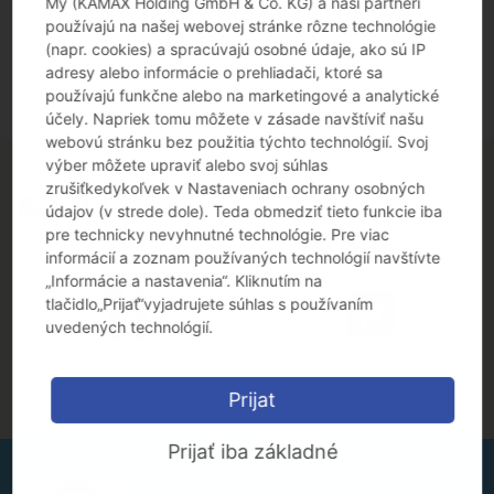
My (KAMAX Holding GmbH & Co. KG) a naši partneri
Zaškolenie a ďalšie vzdelávanie v rámci spoločnosti
používajú na našej webovej stránke rôzne technológie
Bonus za zlepšovacie nápady
(napr. cookies) a spracúvajú osobné údaje, ako sú IP
Práca v Bardejove v medzinárodnej strojárskej
adresy alebo informácie o prehliadači, ktoré sa
spoločnosti
používajú funkčne alebo na marketingové a analytické
účely. Napriek tomu môžete v zásade navštíviť našu
webovú stránku bez použitia týchto technológií. Svoj
výber môžete upraviť alebo svoj súhlas
zrušiťkedykoľvek v Nastaveniach ochrany osobných
Benefits
údajov (v strede dole). Teda obmedziť tieto funkcie iba
pre technicky nevyhnutné technológie. Pre viac
informácií a zoznam používaných technológií navštívte
„Informácie a nastavenia“. Kliknutím na
tlačidlo„Prijať“vyjadrujete súhlas s používaním
uvedených technológií.
Canteen & subsidized
Free parking
lunch
Prijat
Prijať iba základné