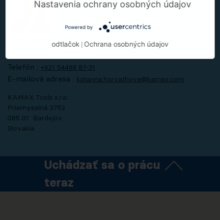
Nastavenia ochrany osobných údajov
Powered by
Katarína Horváthová
odtlačok
Ochrana osobných údajov
|
Generalist People & Culture
Telefón :
+421 54488 87-31
E-mailová adresa :
katarina.horvathova@kamax.com
KAMAX Tools s.r.o.
Priemyselná 3752
085 01 Bardejov
Slovakia
Uchádzať sa o prácu
teraz