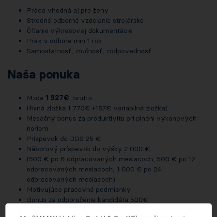
Práca vhodná aj pre ženy
Stredné odborné vzdelanie strojárske
Čítanie výkresovej dokumentácie
Prax v odbore min 1 rok
Samostatnosť, zručnosť, zodpovednosť
Naša ponuka
Mzda
1 927€
brutto
(fixná zložka 1 770€ +157€ variabilná zložka)
Mesačný bonus za produktivitu pri plnení výkonových
noriem
Príspevok do DDS 25 €
Náborový príspevok do výšky 2 000 €
(500 € po 6 odpracovaných mesiacoch, 500 € po 12
odpracovaných mesiacoch, 1 000 € po 24
odpracovaných mesiacoch)
Motivujúce pracovné podmienky
Bonus za odporučenie kandidáta 500€
Stravovanie priamo v spoločnosti za 1,30 €