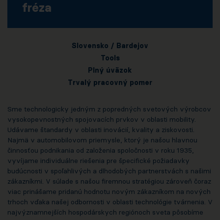
fréza
Slovensko / Bardejov
Tools
Plný úväzok
Trvalý pracovný pomer
Sme technologicky jedným z popredných svetových výrobcov
vysokopevnostných spojovacích prvkov v oblasti mobility.
Udávame štandardy v oblasti inovácií, kvality a ziskovosti.
Najmä v automobilovom priemysle, ktorý je našou hlavnou
činnosťou podnikania od založenia spoločnosti v roku 1935,
vyvíjame individuálne riešenia pre špecifické požiadavky
budúcnosti v spoľahlivých a dlhodobých partnerstvách s našimi
zákazníkmi. V súlade s našou firemnou stratégiou zároveň čoraz
viac prinášame pridanú hodnotu novým zákazníkom na nových
trhoch vďaka našej odbornosti v oblasti technológie tvárnenia. V
najvýznamnejších hospodárskych regiónoch sveta pôsobíme